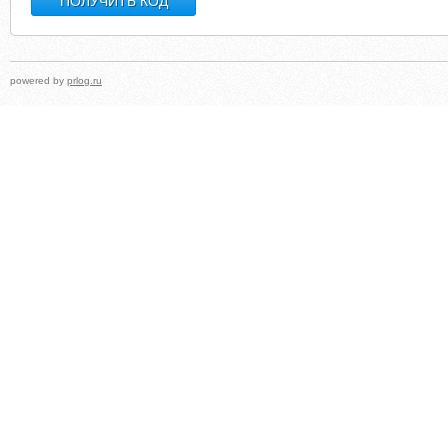
powered by
prlog.ru