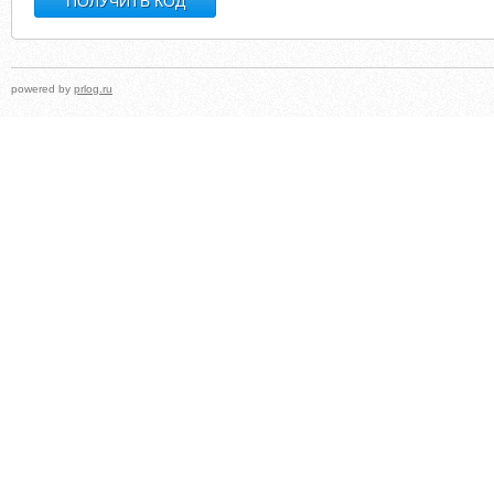
powered by
prlog.ru