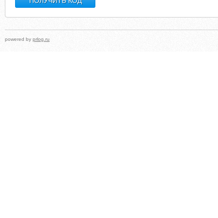
powered by
prlog.ru