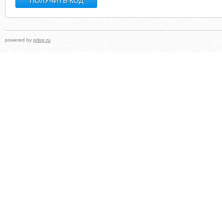
powered by
prlog.ru