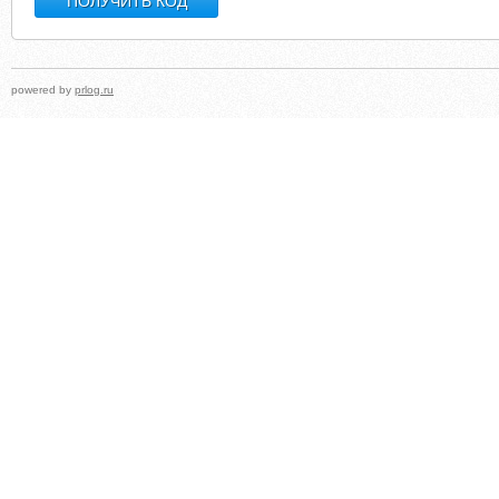
powered by
prlog.ru