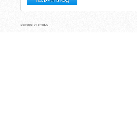
powered by
prlog.ru