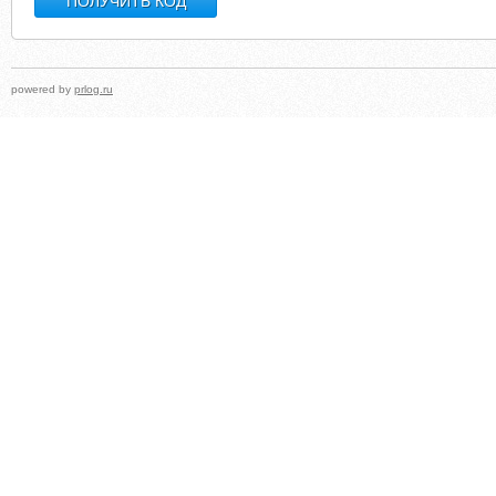
powered by
prlog.ru