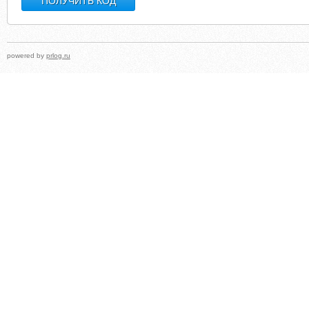
powered by
prlog.ru