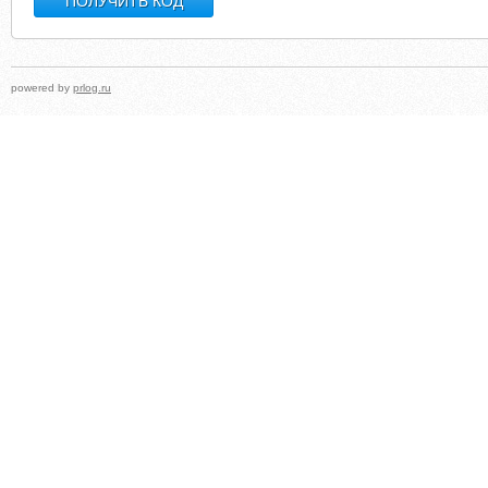
powered by
prlog.ru