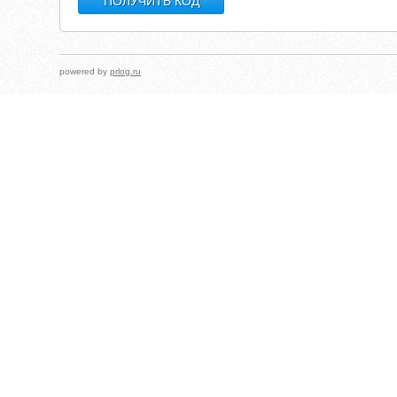
powered by
prlog.ru