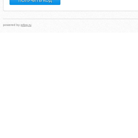
powered by
prlog.ru