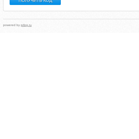
powered by
prlog.ru