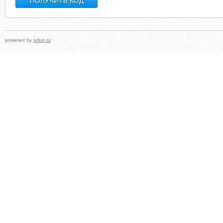
powered by
prlog.ru