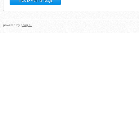
powered by
prlog.ru