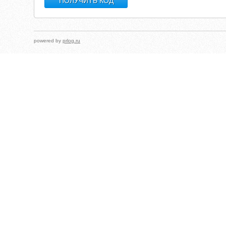
powered by
prlog.ru