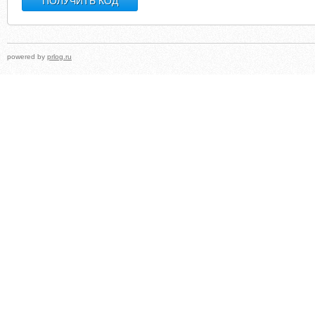
powered by
prlog.ru