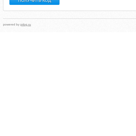
powered by
prlog.ru