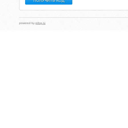
powered by
prlog.ru