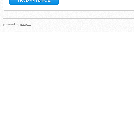
powered by
prlog.ru