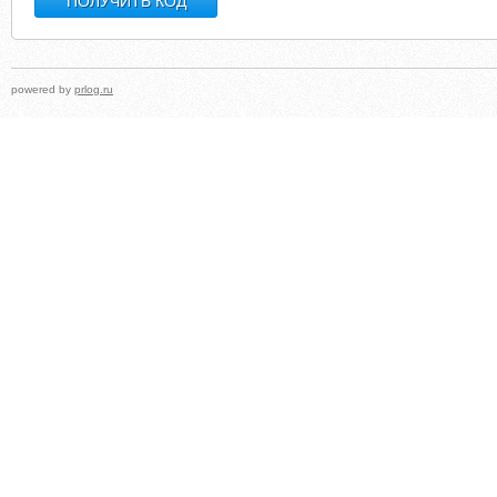
powered by
prlog.ru