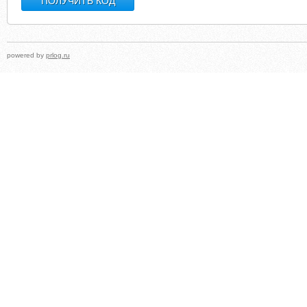
powered by
prlog.ru