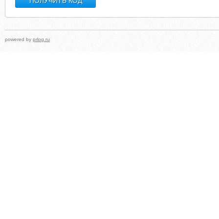
powered by
prlog.ru