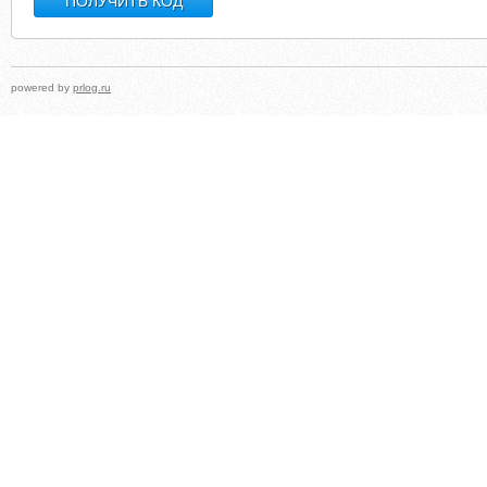
powered by
prlog.ru