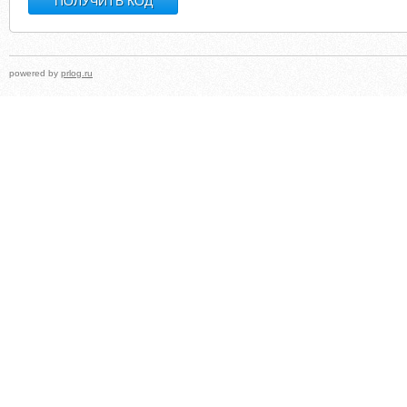
powered by
prlog.ru