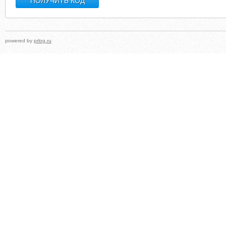
powered by
prlog.ru