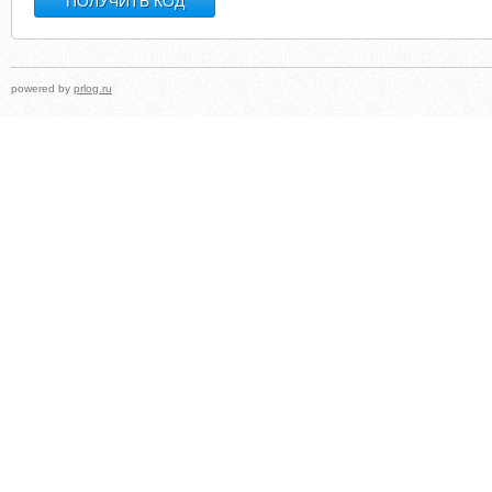
powered by
prlog.ru