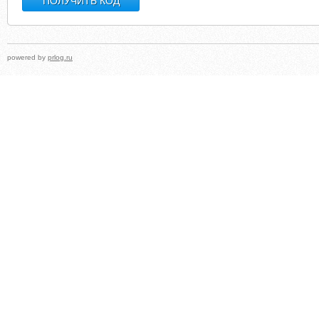
powered by
prlog.ru