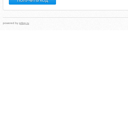
powered by
prlog.ru