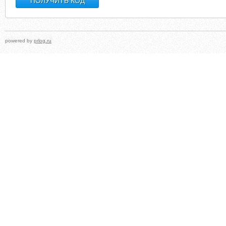
powered by
prlog.ru