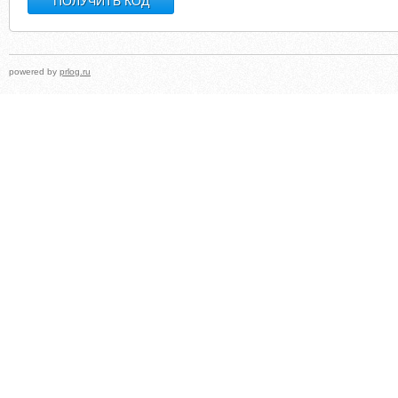
powered by
prlog.ru