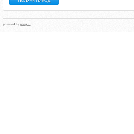
powered by
prlog.ru