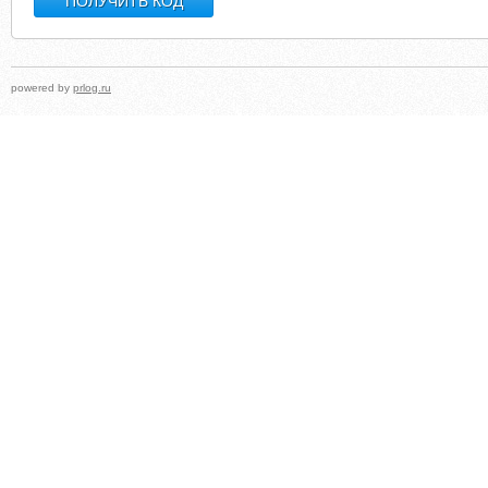
powered by
prlog.ru