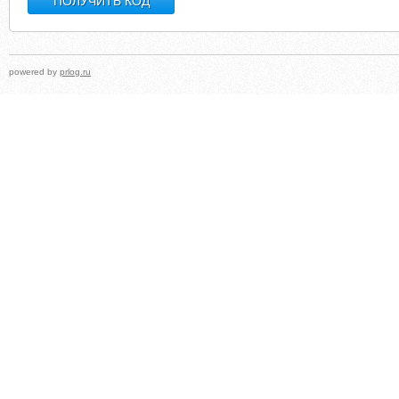
powered by
prlog.ru