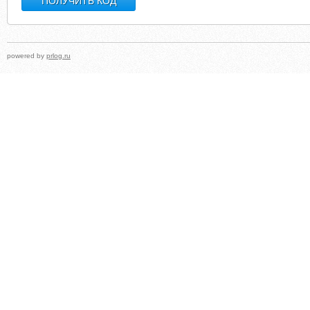
powered by
prlog.ru