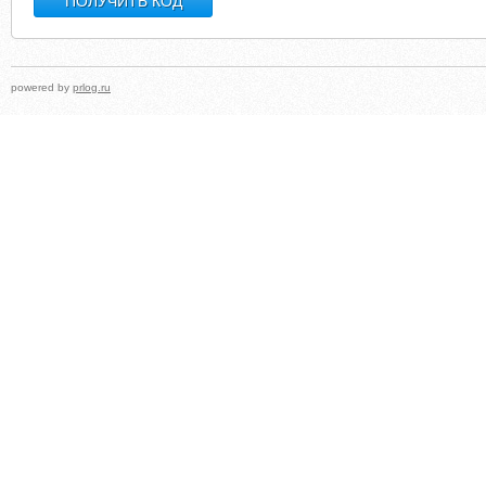
powered by
prlog.ru