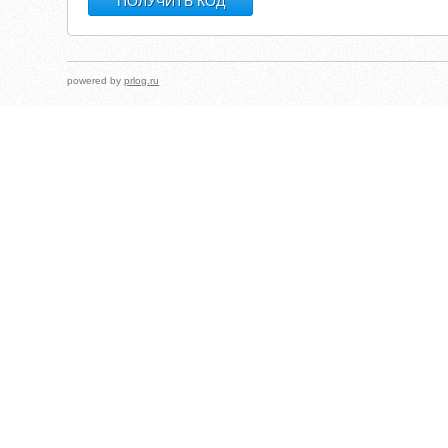
powered by
prlog.ru