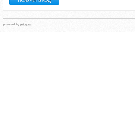
powered by
prlog.ru