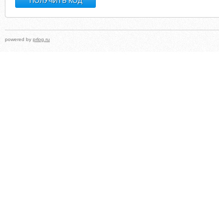
powered by
prlog.ru