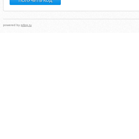
powered by
prlog.ru