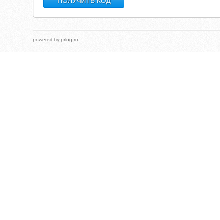
powered by
prlog.ru