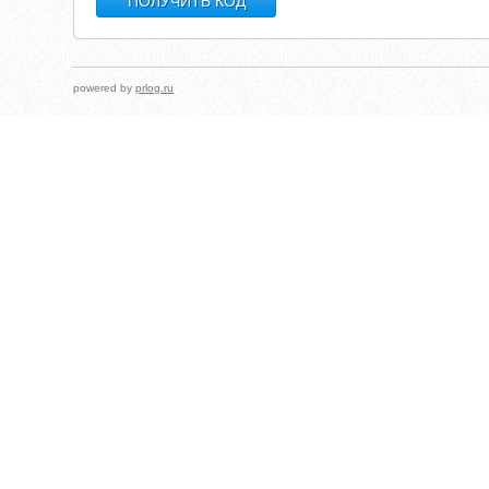
powered by
prlog.ru