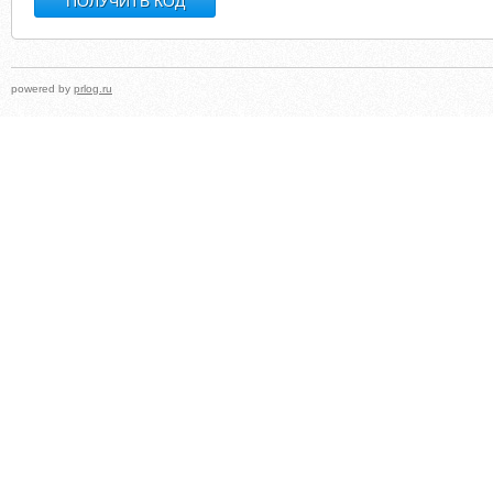
powered by
prlog.ru