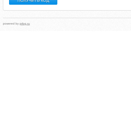
powered by
prlog.ru