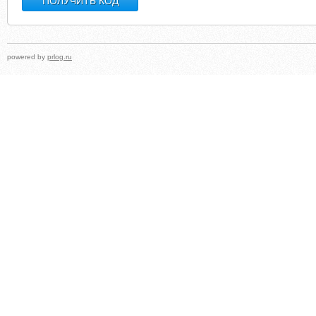
powered by
prlog.ru