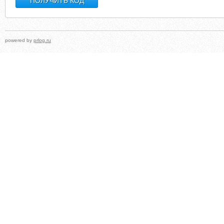
powered by
prlog.ru