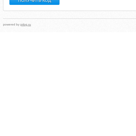
powered by
prlog.ru