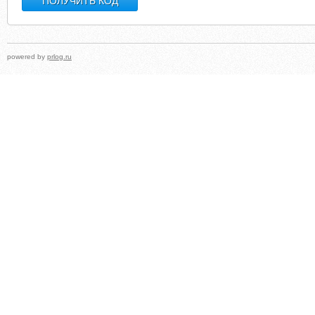
powered by
prlog.ru