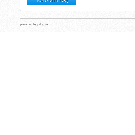
powered by
prlog.ru