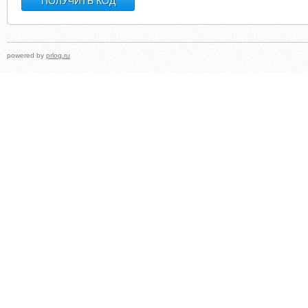
powered by
prlog.ru