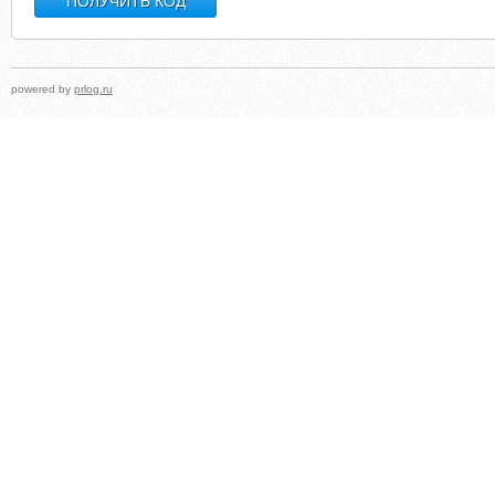
powered by
prlog.ru